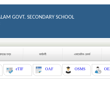
LAM GOVT. SECONDARY SCHOOL
2
যালয়ের তথ্য
কার্যাবলী
একাডেমিক রেকর্ড
eTIF
OAF
OSMS
OE