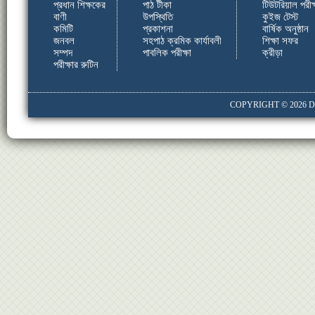
প্রধান শিক্ষকের
পাঠ টীকা
টিউটরিয়াল পরীক্
বাণী
উপস্থিতি
কুইজ টেস্ট
কমিটি
প্রকাশনা
বার্ষিক অনুষ্ঠান
জনবল
সহপাঠ ক্রমিক কার্যাবলী
শিক্ষা সফর
সম্পদ
পাবলিক পরীক্ষা
ক্রীড়া
পরীক্ষার রুটিন
COPYRIGHT © 2026
D