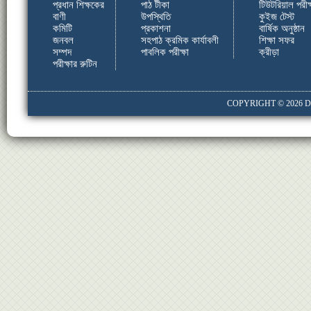
প্রধান শিক্ষকের
পাঠ টীকা
টিউটরিয়াল পরীক্
বাণী
উপস্থিতি
কুইজ টেস্ট
কমিটি
প্রকাশনা
বার্ষিক অনুষ্ঠান
জনবল
সহপাঠ ক্রমিক কার্যাবলী
শিক্ষা সফর
সম্পদ
পাবলিক পরীক্ষা
ক্রীড়া
পরীক্ষার রুটিন
COPYRIGHT © 2026
D