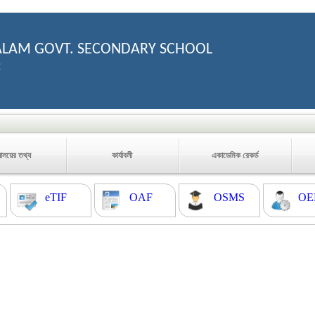
LAM GOVT. SECONDARY SCHOOL
2
যালয়ের তথ্য
কার্যাবলী
একাডেমিক রেকর্ড
eTIF
OAF
OSMS
OE