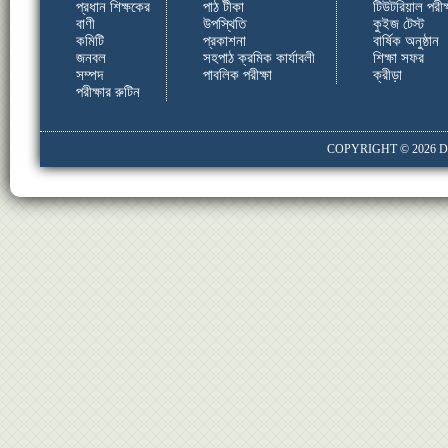
প্রধান শিক্ষকের
পাঠ টীকা
টিউটরিয়াল পরীক্
বাণী
উপস্থিতি
কুইজ টেস্ট
কমিটি
প্রকাশনা
বার্ষিক অনুষ্ঠান
জনবল
সহপাঠ ক্রমিক কার্যাবলী
শিক্ষা সফর
সম্পদ
পাবলিক পরীক্ষা
ক্রীড়া
পরীক্ষার রুটিন
COPYRIGHT © 2026
D