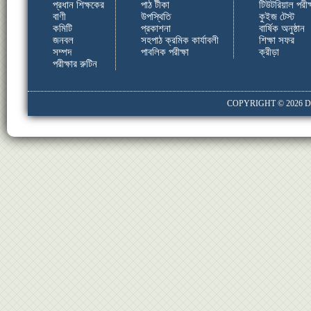
প্রধান শিক্ষকের
পাঠ টীকা
টিউটরিয়াল পরীক্
বাণী
উপস্থিতি
কুইজ টেস্ট
কমিটি
প্রকাশনা
বার্ষিক অনুষ্ঠান
জনবল
সহপাঠ ক্রমিক কার্যাবলী
শিক্ষা সফর
সম্পদ
পাবলিক পরীক্ষা
ক্রীড়া
পরীক্ষার রুটিন
COPYRIGHT © 2026
D