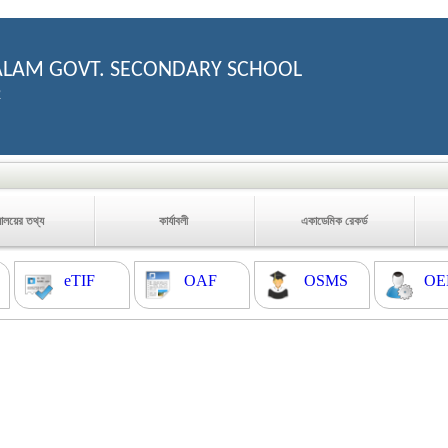
LAM GOVT. SECONDARY SCHOOL
2
যালয়ের তথ্য
কার্যাবলী
একাডেমিক রেকর্ড
eTIF
OAF
OSMS
OE