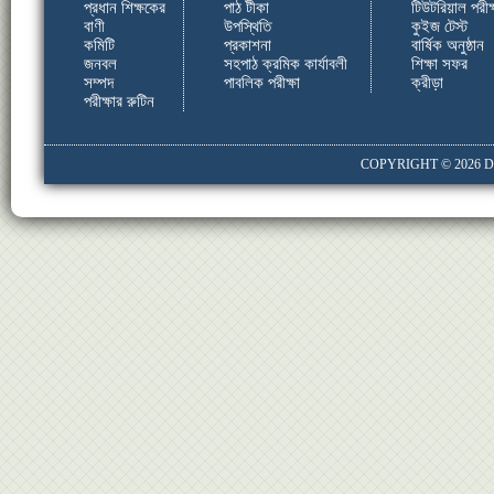
প্রধান শিক্ষকের
পাঠ টীকা
টিউটরিয়াল পরীক্
বাণী
উপস্থিতি
কুইজ টেস্ট
কমিটি
প্রকাশনা
বার্ষিক অনুষ্ঠান
জনবল
সহপাঠ ক্রমিক কার্যাবলী
শিক্ষা সফর
সম্পদ
পাবলিক পরীক্ষা
ক্রীড়া
পরীক্ষার রুটিন
COPYRIGHT © 2026
D