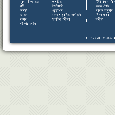
প্রধান শিক্ষকের
পাঠ টীকা
টিউটরিয়াল পরীক্
বাণী
উপস্থিতি
কুইজ টেস্ট
কমিটি
প্রকাশনা
বার্ষিক অনুষ্ঠান
জনবল
সহপাঠ ক্রমিক কার্যাবলী
শিক্ষা সফর
সম্পদ
পাবলিক পরীক্ষা
ক্রীড়া
পরীক্ষার রুটিন
COPYRIGHT © 2026
D