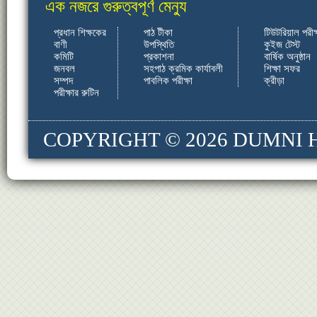
এক নজরে গুরুত্বপূর্ণ মেন্যু
প্রধান শিক্ষকের
পাঠ টীকা
টিউটরিয়াল পরীক্
বাণী
উপস্থিতি
কুইজ টেস্ট
কমিটি
প্রকাশনা
বার্ষিক অনুষ্ঠান
জনবল
সহপাঠ ক্রমিক কার্যাবলী
শিক্ষা সফর
সম্পদ
পাবলিক পরীক্ষা
ক্রীড়া
পরীক্ষার রুটিন
COPYRIGHT © 2026
DUMNI 